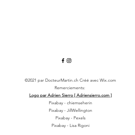
©2021 par DocteurMartin.ch Créé avec Wix.com
Remerciements:
Logo par Adrien Sierro [ Adriensierro.com ]
Pixabay - chiemseherin
Pixabay - JillWellington
Pixabay - Pexels
Pixabay - Lisa Rigoni